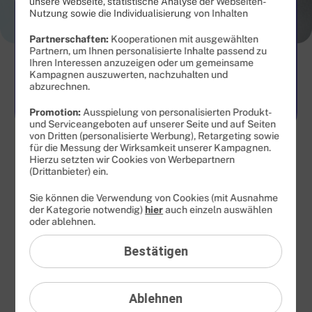
TÄGLICH KÜNDBAR
unsere Webseite, statistische Analyse der Webseiten-
Nutzung sowie die Individualisierung von Inhalten
3
99
Partnerschaften:
Kooperationen mit ausgewählten
Partnern, um Ihnen personalisierte Inhalte passend zu
Ihren Interessen anzuzeigen oder um gemeinsame
Kampagnen auszuwerten, nachzuhalten und
abzurechnen.
€ mtl.
Ab
Promotion:
Ausspielung von personalisierten Produkt-
und Serviceangeboten auf unserer Seite und auf Seiten
von Dritten (personalisierte Werbung), Retargeting sowie
für die Messung der Wirksamkeit unserer Kampagnen.
Hierzu setzten wir Cookies von Werbepartnern
(Drittanbieter) ein.
Chip Testnote:
Sie können die Verwendung von Cookies (mit Ausnahme
der Kategorie notwendig)
hier
auch einzeln auswählen
Sehr gut
oder ablehnen.
Bestätigen
Ablehnen