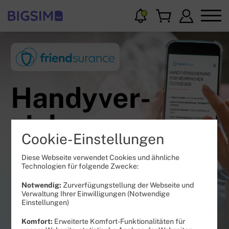
Handyver
-
sicherung
Cookie-Einstellungen
Mit bester
Diese Webseite verwendet Cookies und ähnliche
Technologien für folgende Zwecke:
Schadensregulierung
Notwendig:
Zurverfügungstellung der Webseite und
Verwaltung Ihrer Einwilligungen (Notwendige
Einstellungen)
Komfort:
Erweiterte Komfort-Funktionalitäten für