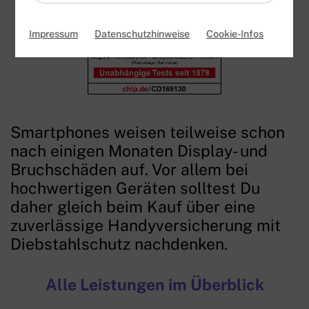
Impressum
Datenschutzhinweise
Cookie-Infos
Smartphones weisen teilweise schon
nach einigen Monaten Display- und
Bruchschäden auf. Vor allem bei
hochwertigen Geräten solltest Du
daher gleich beim Kauf über eine
zuverlässige Handyversicherung mit
Diebstahlschutz nachdenken.
Alle Leistungen im Überblick