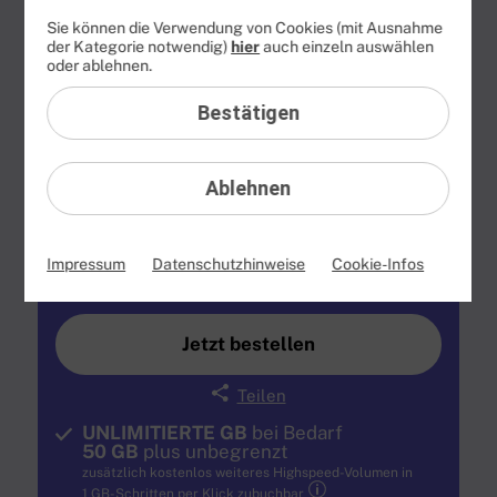
10
on demand
GB
Sie können die Verwendung von Cookies (mit Ausnahme
gratis
der Kategorie notwendig)
hier
auch einzeln auswählen
oder ablehnen.
54
,
99
€
22
99
Bestätigen
€ mtl.
Ablehnen
0,– €
Bereitstellungspreis
statt
19,99 €
24 Monate
TIPP
Impressum
Datenschutzhinweise
Cookie-Infos
1 Monat
Jetzt bestellen
Teilen
UNLIMITIERTE GB
bei Bedarf
50 GB
plus unbegrenzt
zusätzlich kostenlos weiteres
Highspeed-Volumen
in
1 GB-Schritten per Klick zubuchbar