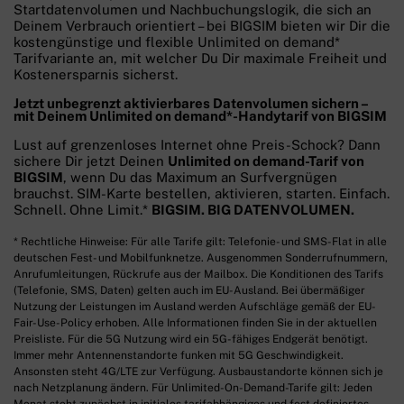
Startdatenvolumen und Nachbuchungslogik, die sich an
Deinem Verbrauch orientiert – bei BIGSIM bieten wir Dir die
kostengünstige und flexible Unlimited on demand*
Tarifvariante an, mit welcher Du Dir maximale Freiheit und
Kostenersparnis sicherst.
Jetzt unbegrenzt aktivierbares Datenvolumen sichern –
mit Deinem Unlimited on demand*-Handytarif von BIGSIM
Lust auf grenzenloses Internet ohne Preis-Schock? Dann
sichere Dir jetzt Deinen
Unlimited on demand-Tarif von
BIGSIM
, wenn Du das Maximum an Surfvergnügen
brauchst. SIM-Karte bestellen, aktivieren, starten. Einfach.
Schnell. Ohne Limit.*
BIGSIM. BIG DATENVOLUMEN.
* Rechtliche Hinweise: Für alle Tarife gilt: Telefonie- und SMS-Flat in alle
deutschen Fest- und Mobilfunknetze. Ausgenommen Sonderrufnummern,
Anrufumleitungen, Rückrufe aus der Mailbox. Die Konditionen des Tarifs
(Telefonie, SMS, Daten) gelten auch im EU-Ausland. Bei übermäßiger
Nutzung der Leistungen im Ausland werden Aufschläge gemäß der EU-
Fair-Use-Policy erhoben. Alle Informationen finden Sie in der aktuellen
Preisliste. Für die 5G Nutzung wird ein 5G-fähiges Endgerät benötigt.
Immer mehr Antennenstandorte funken mit 5G Geschwindigkeit.
Ansonsten steht 4G/LTE zur Verfügung. Ausbaustandorte können sich je
nach Netzplanung ändern. Für Unlimited-On-Demand-Tarife gilt: Jeden
Monat steht zunächst in initiales tarifabhängiges und fest definiertes