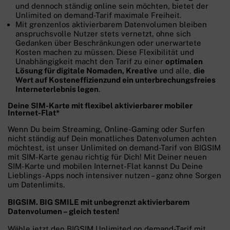
und dennoch ständig online sein möchten, bietet der
Unlimited on demand-Tarif maximale Freiheit.
Mit grenzenlos aktivierbarem Datenvolumen bleiben
anspruchsvolle Nutzer stets vernetzt, ohne sich
Gedanken über Beschränkungen oder unerwartete
Kosten machen zu müssen. Diese Flexibilität und
Unabhängigkeit macht den Tarif zu einer
optimalen
Lösung für digitale Nomaden, Kreative
und alle,
die
Wert auf Kosteneffizienz
und ein unterbrechungsfreies
Interneterlebnis legen
.
Deine SIM-Karte mit flexibel aktivierbarer mobiler
Internet-Flat*
Wenn Du beim Streaming, Online-Gaming oder Surfen
nicht ständig auf Dein monatliches Datenvolumen achten
möchtest, ist unser Unlimited on demand-Tarif von BIGSIM
mit SIM-Karte genau richtig für Dich! Mit Deiner neuen
SIM-Karte und mobilen Internet-Flat kannst Du Deine
Lieblings-Apps noch intensiver nutzen – ganz ohne Sorgen
um Datenlimits.
BIGSIM. BIG SMILE mit unbegrenzt aktivierbarem
Datenvolumen – gleich testen!
Wähle jetzt den BIGSIM Unlimited on demand-Tarif mit