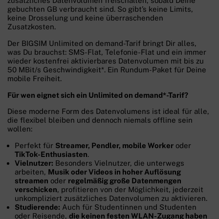
zusätzliches Datenvolumen freischalten, sobald Deine
gebuchten GB verbraucht sind. So gibt’s keine Limits,
keine Drosselung und keine überraschenden
Zusatzkosten.
Der BIGSIM Unlimited on demand-Tarif bringt Dir alles,
was Du brauchst: SMS-Flat, Telefonie-Flat und ein immer
wieder kostenfrei aktivierbares Datenvolumen mit bis zu
50 MBit/s Geschwindigkeit*. Ein Rundum-Paket für Deine
mobile Freiheit.
Für wen eignet sich ein Unlimited on demand*-Tarif?
Diese moderne Form des Datenvolumens ist ideal für alle,
die flexibel bleiben und dennoch niemals offline sein
wollen:
Perfekt für
Streamer, Pendler, mobile Worker
oder
TikTok-Enthusiasten
.
Vielnutzer:
Besonders Vielnutzer, die unterwegs
arbeiten,
Musik oder Videos in hoher Auflösung
streamen
oder
regelmäßig große Datenmengen
verschicken
, profitieren von der Möglichkeit, jederzeit
unkompliziert zusätzliches Datenvolumen zu aktivieren.
Studierende:
Auch für Studentinnen und Studenten
oder Reisende,
die keinen festen WLAN-Zugang haben