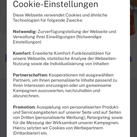
Cookie-Einstellungen
Diese Webseite verwendet Cookies und ähnliche
Technologien für folgende Zwecke:
Notwendig:
Zurverfügungstellung der Webseite und
Verwaltung Ihrer Einwilligungen (Notwendige
Einstellungen)
Unbegrenzt surfen mit
Komfort:
Erweiterte Komfort-Funktionalitäten für
kostenlos nachbuchbarem
unsere Webseite, statistische Analyse der Webseiten-
Nutzung sowie die Individualisierung von Inhalten
Datenvolumen
Partnerschaften:
Kooperationen mit ausgewählten
Partnern, um Ihnen personalisierte Inhalte passend zu
Ihren Interessen anzuzeigen oder um gemeinsame
Kampagnen auszuwerten, nachzuhalten und
abzurechnen.
768
AKTION
€
Promotion:
Ausspielung von personalisierten Produkt-
Nur für
sparen
und Serviceangeboten auf unserer Seite und auf Seiten
kurze Zeit
100
von Dritten (personalisierte Werbung), Retargeting sowie
statt
50
MBit/s
für die Messung der Wirksamkeit unserer Kampagnen.
Unlimited
3
Hierzu setzten wir Cookies von Werbepartnern
x
(Drittanbieter) ein.