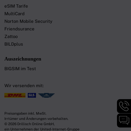
eSIM Tarife
MultiCard
Norton Mobile Security
Friendsurance
Zattoo
BILDplus
Auszeichnungen
BIGSIM im Test
Wir versenden mit:
Hotli
Infor
Preisangaben inkl. MwSt.
werd
Chat-
Irrtümer und Änderungen vorbehalten.
angez
Infor
© 2026 Drillisch Online GmbH,
werd
ein Unternehmen der United-Internet-Gruppe