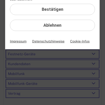
Problemlösung Festnetz
Bestätigen
Problemlösung Internetanschluss
Schaltung
Ablehnen
Umzug
Impressum
Datenschutzhinweise
Cookie-Infos
Voraussetzungen
Festnetz-Geräte
Kundendaten
Mobilfunk
Mobilfunk-Geräte
Vertrag