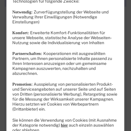
Technologien für folgende Zwecke:
Kategorien
Zurverfügungstellung der Webseite und
Notwendig:
FAQ: Am häufigsten gesucht
Verwaltung Ihrer Einwilligungen (Notwendige
Einstellungen)
Festnetz
Erweiterte Komfort-Funktionalitäten für
Komfort:
unsere Webseite, statistische Analyse der Webseiten-
Anbieterwechsel
Nutzung sowie die Individualisierung von Inhalten
Bestellen
Kooperationen mit ausgewählten
Partnerschaften:
Partnern, um Ihnen personalisierte Inhalte passend zu
Festnetz-Sperren
Ihren Interessen anzuzeigen oder um gemeinsame
Kampagnen auszuwerten, nachzuhalten und
abzurechnen.
Festnetz-Rufnummern
Ausspielung von personalisierten Produkt-
Promotion:
Festnetz-Verbindungen
und Serviceangeboten auf unserer Seite und auf Seiten
von Dritten (personalisierte Werbung), Retargeting sowie
für die Messung der Wirksamkeit unserer Kampagnen.
Festnetz-DSL-Störung
Hierzu setzten wir Cookies von Werbepartnern
(Drittanbieter) ein.
Festnetz-Glasfaser-Störung
Sie können die Verwendung von Cookies (mit Ausnahme
Liefern
der Kategorie notwendig)
auch einzeln auswählen
hier
oder ablehnen.