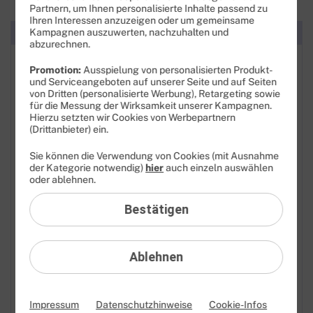
Partnern, um Ihnen personalisierte Inhalte passend zu
Ihren Interessen anzuzeigen oder um gemeinsame
Kategorien
Kampagnen auszuwerten, nachzuhalten und
abzurechnen.
FAQ: Am häufigsten gesucht
Promotion:
Ausspielung von personalisierten Produkt-
und Serviceangeboten auf unserer Seite und auf Seiten
Festnetz
von Dritten (personalisierte Werbung), Retargeting sowie
für die Messung der Wirksamkeit unserer Kampagnen.
Hierzu setzten wir Cookies von Werbepartnern
Festnetz-Geräte
(Drittanbieter) ein.
Kundendaten
Sie können die Verwendung von Cookies (mit Ausnahme
der Kategorie notwendig)
hier
auch einzeln auswählen
oder ablehnen.
Adresse
Bestätigen
Anschlussadresse
Bankdaten
Ablehnen
Cookie-Einstellungen
Datenauskunft
Impressum
Datenschutzhinweise
Cookie-Infos