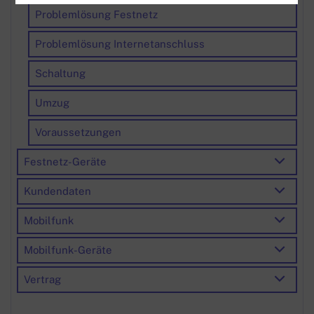
Problemlösung Festnetz
Problemlösung Internetanschluss
Schaltung
Umzug
Voraussetzungen
Festnetz-Geräte
Kundendaten
Mobilfunk
Mobilfunk-Geräte
Vertrag