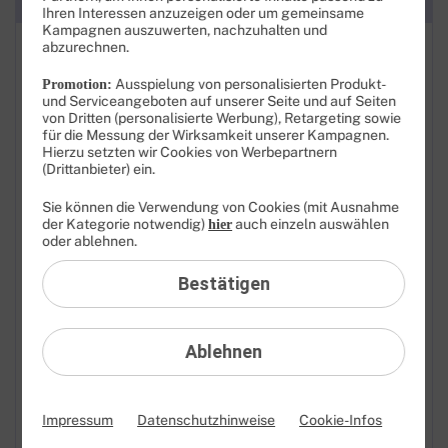
Kategorien
Ihren Interessen anzuzeigen oder um gemeinsame
Kampagnen auszuwerten, nachzuhalten und
abzurechnen.
FAQ: Am häufigsten gesucht
Ausspielung von personalisierten Produkt-
Promotion:
Festnetz
und Serviceangeboten auf unserer Seite und auf Seiten
von Dritten (personalisierte Werbung), Retargeting sowie
Anbieterwechsel
für die Messung der Wirksamkeit unserer Kampagnen.
Hierzu setzten wir Cookies von Werbepartnern
(Drittanbieter) ein.
Bestellen
Sie können die Verwendung von Cookies (mit Ausnahme
Festnetz-Sperren
der Kategorie notwendig)
auch einzeln auswählen
hier
oder ablehnen.
Festnetz-Rufnummern
Bestätigen
Festnetz-Verbindungen
Festnetz-DSL-Störung
Ablehnen
Festnetz-Glasfaser-Störung
Impressum
Datenschutzhinweise
Cookie-Infos
Liefern