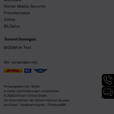
Norton Mobile Security
Friendsurance
Zattoo
BILDplus
Auszeichnungen
BIGSIM im Test
Wir versenden mit:
Hotli
Infor
Preisangaben inkl. MwSt.
werd
Chat-
Irrtümer und Änderungen vorbehalten.
angez
Infor
© 2026 Drillisch Online GmbH,
werd
ein Unternehmen der United-Internet-Gruppe
angez
yourfone
handyvertrag.de
PremiumSIM