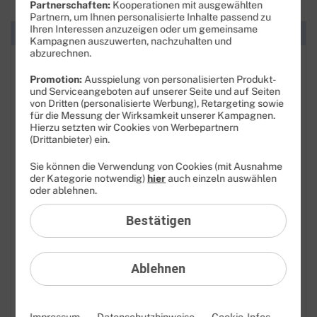
Partnerschaften:
Kooperationen mit ausgewählten
Partnern, um Ihnen personalisierte Inhalte passend zu
Ihren Interessen anzuzeigen oder um gemeinsame
Kategorien
Kampagnen auszuwerten, nachzuhalten und
abzurechnen.
FAQ: Am häufigsten gesucht
Promotion:
Ausspielung von personalisierten Produkt-
und Serviceangeboten auf unserer Seite und auf Seiten
Festnetz
von Dritten (personalisierte Werbung), Retargeting sowie
für die Messung der Wirksamkeit unserer Kampagnen.
Festnetz-Geräte
Hierzu setzten wir Cookies von Werbepartnern
(Drittanbieter) ein.
Kundendaten
Sie können die Verwendung von Cookies (mit Ausnahme
der Kategorie notwendig)
hier
auch einzeln auswählen
Mobilfunk
oder ablehnen.
Mobilfunk-Geräte
Bestätigen
Android Version
Ablehnen
APN
Daten-Roaming