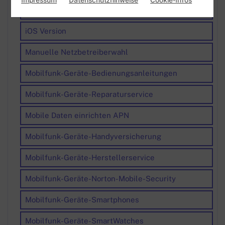
Impressum
Datenschutzhinweise
Cookie-Infos
eSIM austauschen
iOS Version
Manuelle Netzbetreiberwahl
Mobilfunk-Geräte-Bedienungsanleitungen
Mobilfunk-Geräte-Reparaturservice
Mobile Daten einrichten APN
Mobilfunk-Geräte-Handyversicherung
Mobilfunk-Geräte-Herstellerservice
Mobilfunk-Geräte-Norton-Mobile-Security
Mobilfunk-Geräte-Smartphones
Mobilfunk-Geräte-SmartWatches