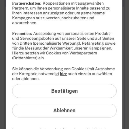
Kategorien
Kooperationen mit ausgewählten
Partnerschaften:
Partnern, um Ihnen personalisierte Inhalte passend zu
Ihren Interessen anzuzeigen oder um gemeinsame
FAQ: Am häufigsten gesucht
Kampagnen auszuwerten, nachzuhalten und
abzurechnen.
Festnetz
Ausspielung von personalisierten Produkt-
Promotion:
Festnetz-Geräte
und Serviceangeboten auf unserer Seite und auf Seiten
von Dritten (personalisierte Werbung), Retargeting sowie
für die Messung der Wirksamkeit unserer Kampagnen.
Kundendaten
Hierzu setzten wir Cookies von Werbepartnern
(Drittanbieter) ein.
Mobilfunk
Sie können die Verwendung von Cookies (mit Ausnahme
der Kategorie notwendig)
auch einzeln auswählen
hier
BILDplus
oder ablehnen.
Drittanbieter
Bestätigen
Mobilfunk-Netz
Ablehnen
Mobilfunk-Tarife
Mobilfunk-Rufnummer